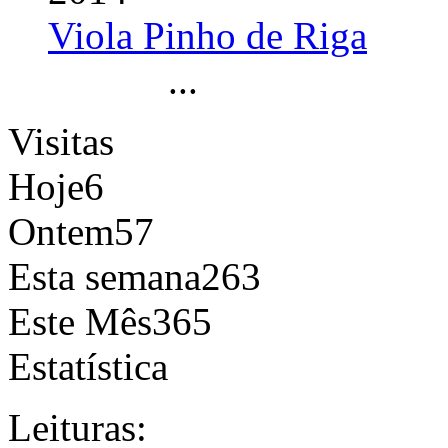
Viola Pinho de Riga
...
Visitas
Hoje
6
Ontem
57
Esta semana
263
Este Mês
365
Estatística
Leituras: