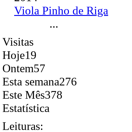
Viola Pinho de Riga
...
Visitas
Hoje
19
Ontem
57
Esta semana
276
Este Mês
378
Estatística
Leituras: