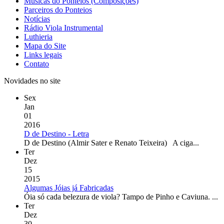
Músicas do Ponteios (Composições)
Parceiros do Ponteios
Notícias
Rádio Viola Instrumental
Luthieria
Mapa do Site
Links legais
Contato
Novidades no site
Sex
Jan
01
2016
D de Destino - Letra
D de Destino (Almir Sater e Renato Teixeira) A ciga...
Ter
Dez
15
2015
Algumas Jóias já Fabricadas
Óia só cada belezura de viola? Tampo de Pinho e Caviuna. ...
Ter
Dez
30