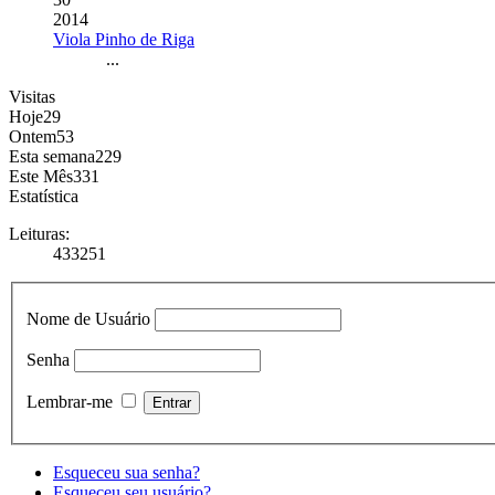
2014
Viola Pinho de Riga
...
Visitas
Hoje
29
Ontem
53
Esta semana
229
Este Mês
331
Estatística
Leituras:
433251
Nome de Usuário
Senha
Lembrar-me
Esqueceu sua senha?
Esqueceu seu usuário?