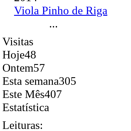
Viola Pinho de Riga
...
Visitas
Hoje
48
Ontem
57
Esta semana
305
Este Mês
407
Estatística
Leituras: